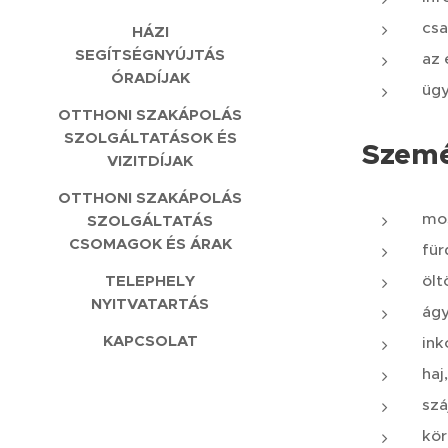
csa
HÁZI
SEGÍTSÉGNYÚJTÁS
az 
ÓRADÍJAK
ügy
OTTHONI SZAKÁPOLÁS
SZOLGÁLTATÁSOK ÉS
Személ
VIZITDÍJAK
OTTHONI SZAKÁPOLÁS
mo
SZOLGÁLTATÁS
CSOMAGOK ÉS ÁRAK
für
ölt
TELEPHELY
NYITVATARTÁS
ág
KAPCSOLAT
ink
haj
szá
kör