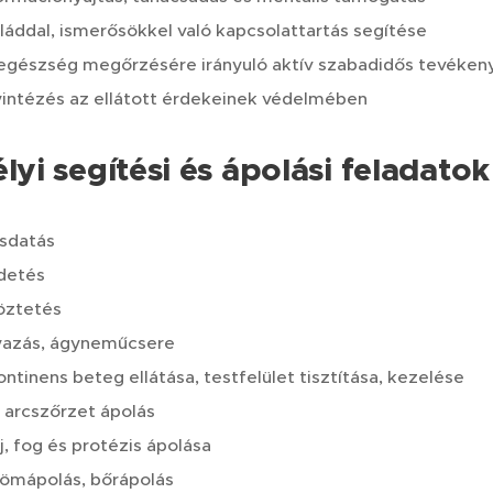
láddal, ismerősökkel való kapcsolattartás segítése
egészség megőrzésére irányuló aktív szabadidős tevéke
intézés az ellátott érdekeinek védelmében
yi segítési és ápolási feladato
sdatás
detés
öztetés
yazás, ágyneműcsere
ontinens beteg ellátása, testfelület tisztítása, kezelése
, arcszőrzet ápolás
j, fog és protézis ápolása
ömápolás, bőrápolás