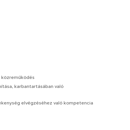
ó közreműködés
tása, karbantartásában való
evékenység elvégzéséhez való kompetencia